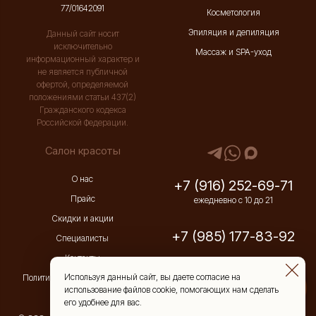
77/01642091
Косметология
Эпиляция и депиляция
Данный сайт носит
исключительно
Массаж и SPA-уход
информационный характер и
не является публичной
офертой, определяемой
положениями статьи 437(2)
Гражданского кодекса
Российской Федерации.
Салон красоты
О нас
+7 (916) 252-69-71
Прайс
ежедневно с 10 до 21
Скидки и акции
+7 (985) 177-83-92
Специалисты
Контакты
Используя данный сайт, вы даете согласие на
Политика конфиденциальности
использование файлов cookie, помогающих нам сделать
его удобнее для вас.